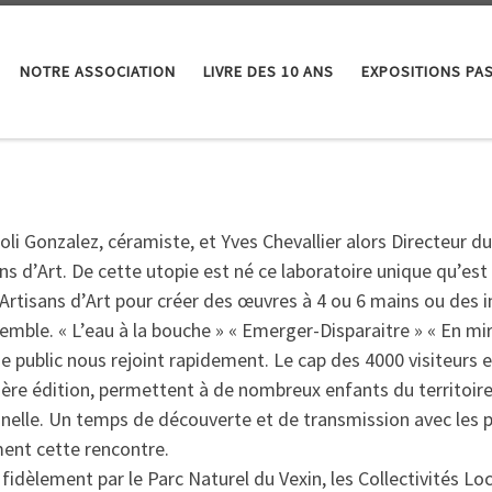
NOTRE ASSOCIATION
LIVRE DES 10 ANS
EXPOSITIONS PA
i Gonzalez, céramiste, et Yves Chevallier alors Directeur 
sans d’Art. De cette utopie est né ce laboratoire unique qu’e
 Artisans d’Art pour créer des œuvres à 4 ou 6 mains ou des 
emble. « L’eau à la bouche » « Emerger-Disparaitre » « En m
public nous rejoint rapidement. Le cap des 4000 visiteurs e
mière édition, permettent à de nombreux enfants du territoire
nelle. Un temps de découverte et de transmission avec les p
ment cette rencontre.
e fidèlement par le Parc Naturel du Vexin, les Collectivités Lo