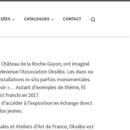
Search
SSÉES
CATALOGUES
CONTACT
du Château de la Roche-Guyon, ont imaginé
st devenue l’Association Oksébo. Les duos ou
installations in-situ parfois monumentales.
iroir »… Autant d’exemples de thème, fil
st franchi en 2017.
 d’accéder à l’exposition en échange direct
lus jeunes.
cales et Ateliers d’Art de France, Oksébo est