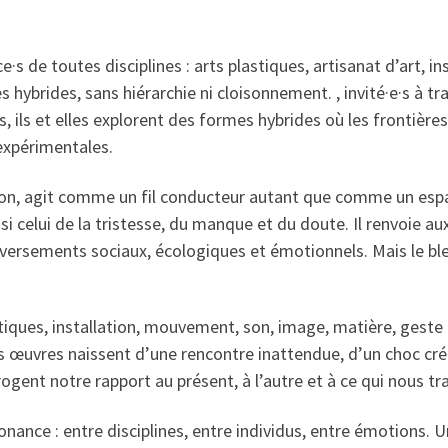
ce·s de toutes disciplines : arts plastiques, artisanat d’art, 
brides, sans hiérarchie ni cloisonnement. , invité·e·s à trav
 ils et elles explorent des formes hybrides où les frontières
 expérimentales.
ion, agit comme un fil conducteur autant que comme un espace
ussi celui de la tristesse, du manque et du doute. Il renvoie a
leversements sociaux, écologiques et émotionnels. Mais le bl
stiques, installation, mouvement, son, image, matière, gest
s œuvres naissent d’une rencontre inattendue, d’un choc créa
ogent notre rapport au présent, à l’autre et à ce qui nous tr
nance : entre disciplines, entre individus, entre émotions. U