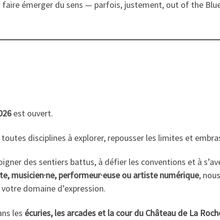
 à faire émerger du sens — parfois, justement, out of the Blue
026
est ouvert.
toutes disciplines à explorer, repousser les limites et embras
loigner des sentiers battus, à défier les conventions et à s’a
éaste, musicien·ne, performeur·euse ou artiste numérique
, nou
votre domaine d’expression.
ans les
écuries, les arcades et la cour du Château de La Roc