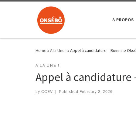
Skip to content
A PROPOS
Home
»
A la Une !
»
Appel à candidature – Biennale Oks
A LA UNE !
Appel à candidature
by
CCEV
|
Published
February 2, 2026